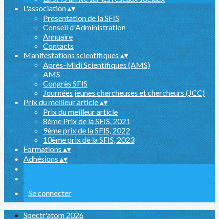
L'association
▴
▾
Présentation de la SFIS
Conseil d'Administration
Annuaire
Contacts
Manifestations scientifiques
▴
▾
Après-Midi Scientifiques (AMS)
AMS
Congrès SFIS
Journées jeunes chercheuses et chercheurs (JCC)
Prix du meilleur article
▴
▾
Prix du meilleur article
8ème Prix de la SFIS, 2021
9ème prix de la SFIS, 2022
10ème prix de la SFIS, 2023
Formations
▴
▾
Adhésions
▴
▾
Se connecter
Spectr'atom 2026