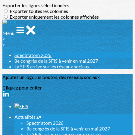
Exporter les lignes sélectionnées
Exporter toutes les colonnes
Exporter uniquement les colonnes affichées
Menu
<
>
Spectr'atom 2026
8e congrès de la SFIS à venir en mai 2027
La SFIS arrive sur les réseaux sociaux
Ajoutez un logo, un bouton, des réseaux sociaux
Cliquez pour éditer
Actualités
▴
▾
Spectr'atom 2026
8e congrès de la SFIS à venir en mai 2027
La SFIS arrive sur les réseaux sociaux