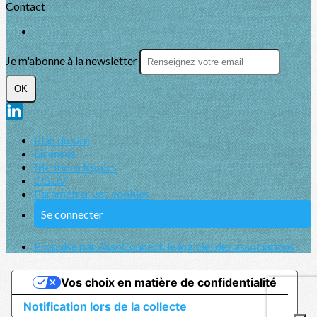
Contact
Je m'abonne à la newsletter
OK
Plan du site
Licences
Mentions légales
CGUV
Paramétrer vos cookies
Se connecter
Propulsé par AssoConnect, le logiciel des associations
Vos choix en matière de confidentialité
Notification lors de la collecte