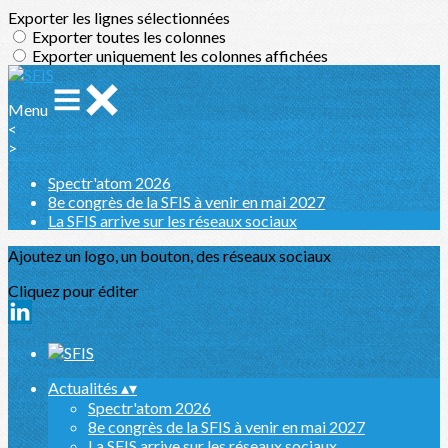
Exporter les lignes sélectionnées
Exporter toutes les colonnes
Exporter uniquement les colonnes affichées
Menu
<
>
Spectr'atom 2026
8e congrès de la SFIS à venir en mai 2027
La SFIS arrive sur les réseaux sociaux
Ajoutez un logo, un bouton, des réseaux sociaux
Cliquez pour éditer
Actualités
▴
▾
Spectr'atom 2026
8e congrès de la SFIS à venir en mai 2027
La SFIS arrive sur les réseaux sociaux