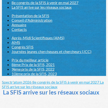
8e congrès de la SFIS à venir en mai 2027
La SFIS arrive sur les réseaux sociaux
Présentation de la SFIS
Conseil d'Administration
Annuaire
Contacts
Après-Midi Scientifiques (AMS)
AMS
Congrès SFIS
Journées jeunes chercheuses et chercheurs (JCC)
Prix du meilleur article
8ème Prix de la SFIS, 2021
9ème prix de la SFIS, 2022
10ème prix de la SFIS, 2023
Spectr'atom 2026
8e congrès de la SFIS à venir en mai 2027
La
SFIS arrive sur les réseaux sociaux
La SFIS arrive sur les réseaux sociaux