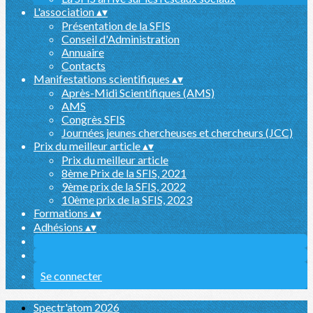
L'association
▴
▾
Présentation de la SFIS
Conseil d'Administration
Annuaire
Contacts
Manifestations scientifiques
▴
▾
Après-Midi Scientifiques (AMS)
AMS
Congrès SFIS
Journées jeunes chercheuses et chercheurs (JCC)
Prix du meilleur article
▴
▾
Prix du meilleur article
8ème Prix de la SFIS, 2021
9ème prix de la SFIS, 2022
10ème prix de la SFIS, 2023
Formations
▴
▾
Adhésions
▴
▾
Se connecter
Spectr'atom 2026