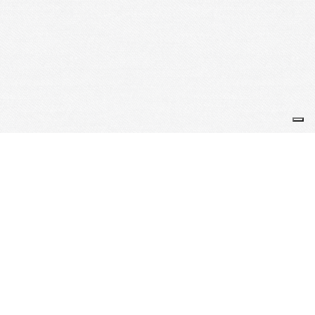
Contact
Je m'abonne à la newsletter
OK
Plan du site
Licences
Mentions légales
CGUV